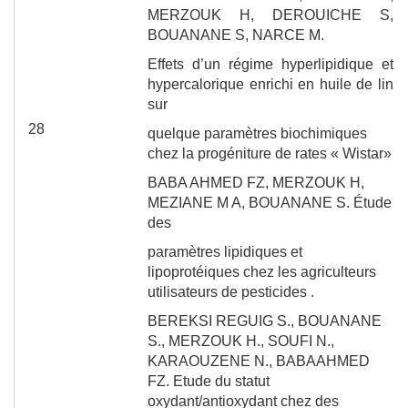
MERZOUK H, DEROUICHE S,
BOUANANE S, NARCE M.
Effets d’un régime hyperlipidique et
hypercalorique
enrichi en huile de lin
sur
28
quelque paramètres
biochimiques
chez la progéniture de rates
« Wistar»
BABA AHMED FZ, MERZOUK H,
MEZIANE M A, BOUANANE S.
Étude
des
paramètres lipidiques et
lipoprotéiques chez les agriculteurs
utilisateurs de pesticides .
BEREKSI REGUIG S.,
BOUANANE
S.,
MERZOUK H., SOUFI N.,
KARAOUZENE N., BABAAHMED
FZ.
Etude du statut
oxydant/antioxydant chez des