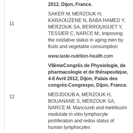
2012, Dijon, France.
SAKER M, MERZOUK H,
KARAOUZENE N, BABA HAMED Y,
11
MERZOUK SA, BERROUIGUET Y,
TESSIER C, NARCE M;.
Improving
the oxidative status in aging men by
fruits and vegetable consumption
www.taste-nutrition-health.com
VII
ème
Congrès de Physiologie, de
pharmacologie et de thérapeutique,
4-6 Avril 2012, Dijon,
Palais
des
congrès-Congrexpo, Dijon, France
.
MEDJDOUB A, MERZOUK H,
12
BOUANANE S, MERZOUK SA,
NARCE M. Mancozeb and metribuzin
modulate in vitro lymphocyte
proliferation and redox status of
human lymphocytes