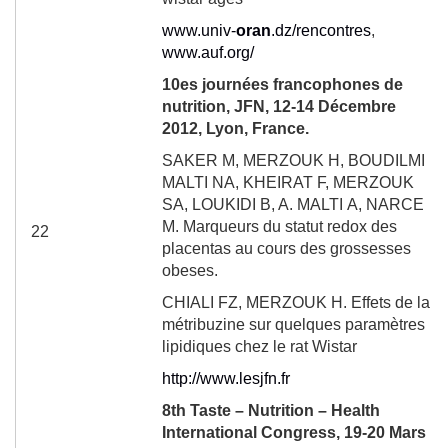
www.univ-
oran
.dz/rencontres
,
www.auf.org/
10
es
journées francophones de
nutrition, JFN, 12-14 Décembre
2012, Lyon, France.
SAKER
M, MERZOUK
H, BOUDILMI
MALTI
NA, KHEIRAT
F, MERZOUK
SA, LOUKIDI
B, A. MALTI
A, NARCE
M.
Marqueurs du statut redox des
22
placentas au cours des grossesses
obeses.
CHIALI FZ, MERZOUK H. Effets de la
métribuzine sur quelques paramètres
lipidiques chez le rat Wistar
http://www.lesjfn.fr
8
th
Taste – Nutrition – Health
International Congress, 19-20 Mars