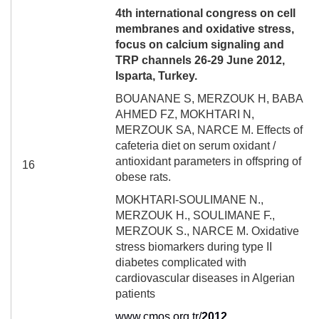
4
th
international congress on cell
membranes and oxidative stress,
focus on calcium signaling and
TRP channels 26-29 June 2012,
Isparta, Turkey.
BOUANANE S, MERZOUK H, BABA
AHMED FZ, MOKHTARI N,
MERZOUK SA, NARCE M. Effects of
cafeteria diet on serum oxidant /
antioxidant parameters in offspring of
16
obese rats.
MOKHTARI-SOULIMANE N.,
MERZOUK H., SOULIMANE F.,
MERZOUK S., NARCE M. Oxidative
stress biomarkers during type II
diabetes complicated with
cardiovascular diseases in Algerian
patients
www.cmos.org.tr/
2012