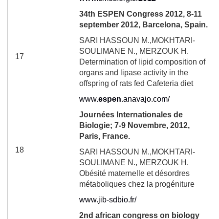
34
th
ESPEN Congress 2012, 8-11
september 2012, Barcelona, Spain.
SARI HASSOUN M.,MOKHTARI-
SOULIMANE N., MERZOUK H.
17
Determination of lipid composition of
organs and lipase activity in the
offspring of rats fed Cafeteria diet
www.
espen
.anavajo.com/
Journées Internationales de
Biologie; 7-9 Novembre, 2012,
Paris, France.
18
SARI HASSOUN M.,MOKHTARI-
SOULIMANE N., MERZOUK H.
Obésité maternelle et désordres
métaboliques chez la progéniture
www.jib-sdbio.fr/
2
nd
african congress on biology