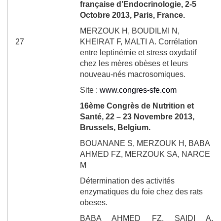
française d’Endocrinologie, 2-5
Octobre 2013, Paris, France.
MERZOUK H, BOUDILMI N,
27
KHEIRAT
F, MALTI
A.
Corrélation
entre leptinémie et stress oxydatif
chez les mères obèses et leurs
nouveau-nés macrosomiques.
Site :
www.congres-sfe.com
16
ème
Congrès de Nutrition et
Santé, 22 – 23 Novembre 2013,
Brussels, Belgium.
BOUANANE S
, MERZOUK H, BABA
AHMED FZ, MERZOUK SA, NARCE
M
Détermination des activités
enzymatiques du foie chez des rats
obeses.
BABA AHMED FZ, SAIDI A,