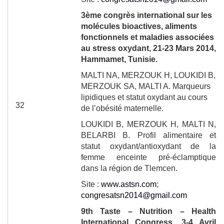
3
ème
congrès international sur les
molécules bioactives, aliments
fonctionnels et maladies associées
au stress oxydant, 21-23 Mars
2014
,
Hammamet, Tunisie.
MALTI NA, MERZOUK H, LOUKIDI B,
MERZOUK SA, MALTI A. Marqueurs
lipidiques et statut oxydant au cours
32
de l’obésité maternelle.
LOUKIDI B
, MERZOUK H,
MALTI N
,
BELARBI B.
Profil alimentaire et
statut oxydant/antioxydant de la
femme enceinte pré-éclamptique
dans la région de Tlemcen.
Site :
www.astsn.com
;
congresatsn2014@gmail.com
9
th
Taste – Nutrition – Health
International Congress, 3-4 Avril