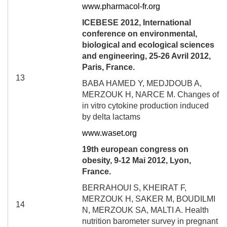
www.pharmacol-fr.org
ICEBESE 2012, International
conference on environmental,
biological and ecological sciences
and engineering, 25-26 Avril 2012,
Paris, France.
13
BABA HAMED Y, MEDJDOUB A,
MERZOUK H, NARCE M. Changes of
in vitro cytokine production induced
by delta lactams
www.waset.org
19
th
european congress on
obesity, 9-12 Mai 2012, Lyon,
France.
BERRAHOUI S, KHEIRAT F,
MERZOUK H, SAKER M, BOUDILMI
14
N, MERZOUK SA, MALTI A. Health
nutrition barometer survey in pregnant