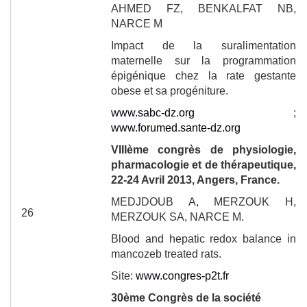
AHMED FZ, BENKALFAT NB,
NARCE M
Impact de la suralimentation
maternelle sur la programmation
épigénique chez la rate gestante
obese et sa progéniture.
www.sabc-dz.org
;
www.forumed.sante-dz.org
VIII
ème
congrès de physiologie,
pharmacologie et de thérapeutique,
22-24 Avril 2013, Angers, France.
MEDJDOUB A, MERZOUK H,
26
MERZOUK SA, NARCE M.
Blood and hepatic redox balance in
mancozeb treated rats.
Site:
www.congres-p2t.fr
30
ème
Congrès de la société