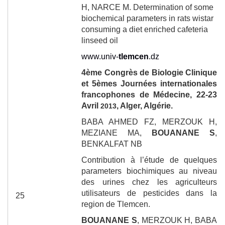
H, NARCE M. Determination of some
biochemical parameters in rats wistar
consuming a diet enriched cafeteria
linseed oil
www.univ-
tlemcen
.dz
4
ème
Congrès de Biologie Clinique
et 5èmes Journées internationales
francophones de Médecine
, 22-23
Avril
, Alger, Algérie.
2013
BABA AHMED FZ, MERZOUK H,
MEZIANE MA,
BOUANANE S
,
BENKALFAT NB
Contribution à l’étude de quelques
parameters biochimiques au niveau
des urines chez les agriculteurs
utilisateurs de pesticides dans la
25
region de Tlemcen.
BOUANANE S
, MERZOUK H, BABA