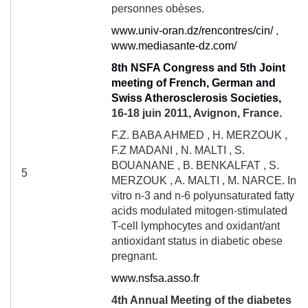
personnes obèses.
www.univ-oran.dz/rencontres/cin/
,
www.mediasante-dz.com/
8
th
NSFA Congress and 5th Joint
meeting of French, German and
Swiss Atherosclerosis Societies,
16-18 juin 2011
,
Avignon, France.
F.Z. BABA AHMED , H. MERZOUK ,
F.Z MADANI , N. MALTI , S.
BOUANANE , B. BENKALFAT , S.
5
MERZOUK , A. MALTI , M. NARCE. In
vitro n-3 and n-6 polyunsaturated fatty
acids modulated mitogen-stimulated
T-cell lymphocytes and oxidant/ant
antioxidant status in diabetic obese
pregnant.
www.nsfsa.asso.fr
4
th
Annual Meeting of the diabetes