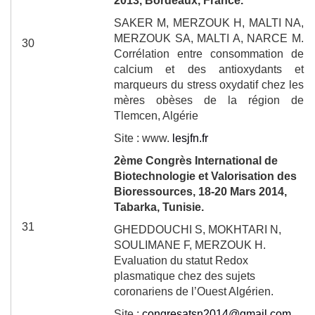
2013, Bordeaux, France.
SAKER M, MERZOUK H, MALTI NA,
MERZOUK SA, MALTI A, NARCE M.
30
Corrélation entre consommation de
calcium et des antioxydants et
marqueurs du stress oxydatif chez les
mères obèses de la région de
Tlemcen, Algérie
Site : www.
lesjfn.fr
2
ème
Congrès International de
Biotechnologie et Valorisation des
Bioressources, 18-20 Mars 2014,
Tabarka, Tunisie.
31
GHEDDOUCHI S, MOKHTARI N,
SOULIMANE F, MERZOUK H.
Evaluation du statut Redox
plasmatique chez des sujets
coronariens de l’Ouest Algérien.
Site :
congresatsn2014@gmail.com