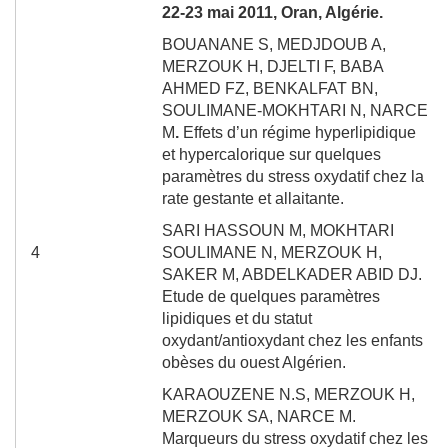
22-23 mai 2011, Oran, Algérie.
BOUANANE S
, MEDJDOUB A,
MERZOUK H, DJELTI F, BABA
AHMED FZ,
BENKALFAT BN,
SOULIMANE-MOKHTARI N,
NARCE
M
.
Effets d’un régime hyperlipidique
et hypercalorique sur quelques
paramètres du stress oxydatif chez la
rate gestante et allaitante.
SARI HASSOUN M, MOKHTARI
4
SOULIMANE N, MERZOUK H,
SAKER M, ABDELKADER ABID DJ.
Etude de quelques paramètres
lipidiques et du statut
oxydant/antioxydant chez les enfants
obèses du ouest Algérien.
KARAOUZENE N.S, MERZOUK H,
MERZOUK SA, NARCE M.
Marqueurs du stress oxydatif chez les