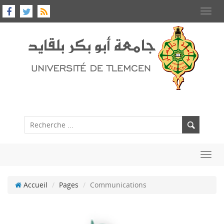
Toggl
navig
Toggl
navig
Accueil
Pages
Communications