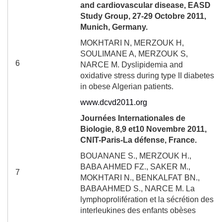
and cardiovascular disease, EASD
Study Group, 27-29 Octobre 2011,
Munich, Germany.
MOKHTARI N, MERZOUK H,
SOULIMANE A, MERZOUK S,
6
NARCE M.
Dyslipidemia and
oxidative stress during type II diabetes
in obese Algerian patients.
www.dcvd2011.org
Journées Internationales de
Biologie, 8,9 et10 Novembre 2011,
CNIT-Paris-La défense, France.
BOUANANE S., MERZOUK H.,
BABA AHMED FZ., SAKER M.,
7
MOKHTARI N., BENKALFAT BN.,
BABAAHMED S., NARCE M. La
lymphoprolifération et la sécrétion des
interleukines des enfants obèses