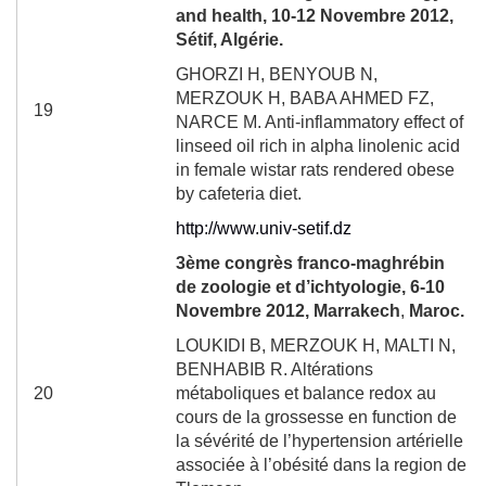
and health, 10-12 Novembre 2012,
Sétif, Algérie.
GHORZI H, BENYOUB N,
MERZOUK H, BABA AHMED FZ,
19
NARCE M. Anti-inflammatory effect of
linseed oil rich in alpha linolenic acid
in female wistar rats rendered obese
by cafeteria diet.
http://www.univ-setif.dz
3
ème
congrès franco-maghrébin
de zoologie et d’ichtyologie, 6-10
Novembre 2012, Marrakech
,
Maroc.
LOUKIDI B, MERZOUK H, MALTI N,
BENHABIB R. Altérations
20
métaboliques et balance redox au
cours de la grossesse en function de
la sévérité de l’hypertension artérielle
associée à l’obésité dans la region de