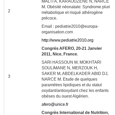
MALTI A, KARAOUZENE N, NARCE
M. Obésité néonatale: Syndrome pluri
2
métabolique et risqué athérogène
précoce.
Email : pediatrie2010@europa-
organisation.com
http://www.pediatrie2010.org
Congrès AFERO, 20-21 Janvier
2011, Nice, France.
SARI HASSOUN M, MOKHTARI
SOULIMANE N, MERZOUK H,
SAKER M, ABDELKADER ABID DJ,
3
NARCE M. Etude de quelques
paramètres lipidiques et du statut
oxydant/antioxydant chez les enfants
obèses du ouest Algérien.
afero@unice.fr
Congrès International de Nutrition,