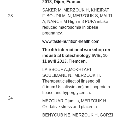
2013, Dijon, France.
SAKER M, MERZOUK H, KHEIRAT
23
F, BOUDILMI N, MERZOUK S, MALTI
A, NARCE M High n-3 PUFA intake
reduced macrosomia in obese
pregnancy.
www.taste-nutrition-health.com
The 4
th
international workshop on
industrial biotechnology IWIB, 10-
11 avril 2013, Tlemcen.
LAISSOUF A.,MOKHTARI
SOULIMANE N., MERZOUK H.
Therapeutic effect of linseed oil
(Linum Usitatissimum) on lipoprotein
lipase and hyperglycemia.
24
MEZOUAR Djamila, MERZOUK H.
Oxidative stress and placenta
BENYOUB NE, MERZOUK H, GORZI