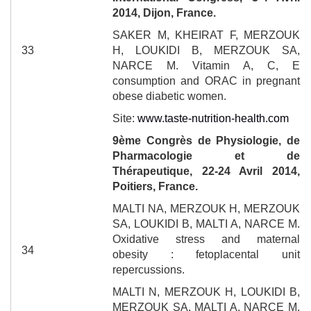
2014, Dijon, France.
SAKER M, KHEIRAT F, MERZOUK
33
H, LOUKIDI B, MERZOUK SA,
NARCE M. Vitamin A, C, E
consumption and ORAC in pregnant
obese diabetic women.
Site:
www.taste-nutrition-health.com
9
ème
Congrès de Physiologie, de
Pharmacologie et de
Thérapeutique, 22-24 Avril 2014,
Poitiers, France.
MALTI NA, MERZOUK H, MERZOUK
SA, LOUKIDI B, MALTI A, NARCE M.
Oxidative stress and maternal
34
obesity : fetoplacental unit
repercussions.
MALTI N
, MERZOUK H,
LOUKIDI B
,
MERZOUK SA, MALTI A, NARCE M.