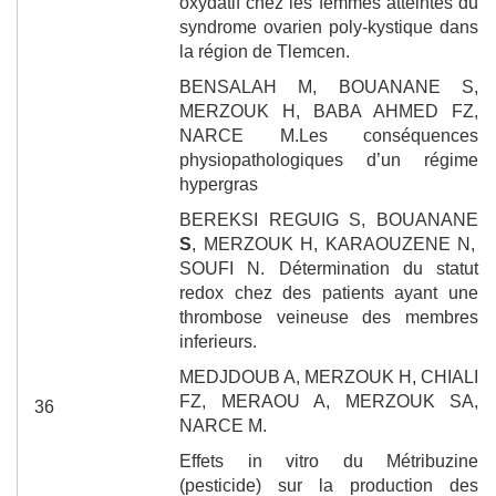
oxydatif chez les femmes atteintes du
syndrome ovarien poly-kystique dans
la région de Tlemcen.
BENSALAH M,
BOUANANE S,
MERZOUK H, BABA AHMED FZ,
NARCE M.
Les conséquences
physiopathologiques d’un régime
hypergras
BEREKSI REGUIG S,
BOUANANE
S
, MERZOUK H, KARAOUZENE N,
SOUFI N.
Détermination du statut
redox chez des patients ayant une
thrombose veineuse des membres
inferieurs.
MEDJDOUB A, MERZOUK H, CHIALI
FZ, MERAOU A, MERZOUK SA,
36
NARCE M.
Effets in vitro du Métribuzine
(pesticide) sur la production des