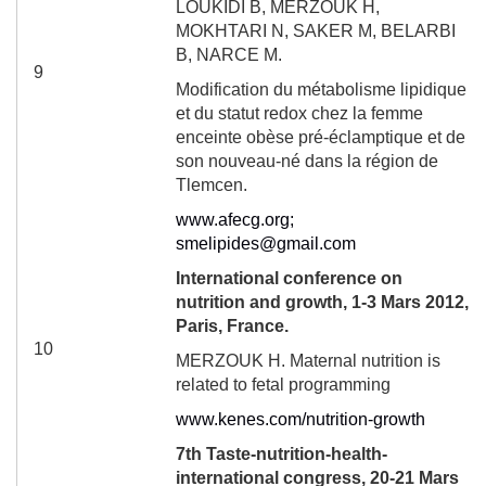
LOUKIDI B, MERZOUK H,
MOKHTARI N, SAKER M, BELARBI
B, NARCE M.
9
Modification du métabolisme lipidique
et du statut redox chez la femme
enceinte obèse pré-éclamptique et de
son nouveau-né dans la région de
Tlemcen.
www.afecg.org
;
smelipides@gmail.com
International conference on
nutrition and growth, 1-3 Mars 2012,
Paris, France.
10
MERZOUK H. Maternal nutrition is
related to fetal programming
www.kenes.com/nutrition-growth
7
th
Taste-nutrition-health-
international congress, 20-21 Mars