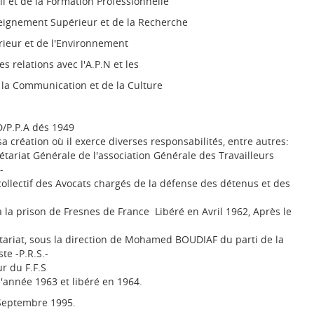
il et de la Formation Professionnelle
seignement Supérieur et de la Recherche
érieur et de l'Environnement
s relations avec l'A.P.N et les
 la Communication et de la Culture
D/P.P.A dés 1949
 sa création où il exerce diverses responsabilités, entre autres:
riat Générale de l'association Générale des Travailleurs
-
ollectif des Avocats chargés de la défense des détenus et des
à la prison de Fresnes de France Libéré en Avril 1962, Après le
ariat, sous la direction de Mohamed BOUDIAF du parti de la
te -P.R.S.-
 du F.F.S
 l'année 1963 et libéré en 1964.
8 Septembre 1995.