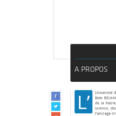
A PROPOS
L’
Université
Bekr BELKAI
de la Patri
science, de
l'ancrage ir