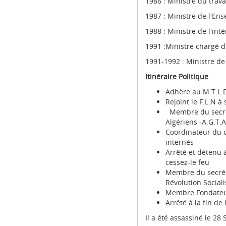
1986 : Ministre du trava
1987 : Ministre de l'En
1988 : Ministre de l'int
1991 :Ministre chargé de
1991-1992 : Ministre de
Itinéraire Politique
Adhère au M.T.L.
Rejoint le F.L.N à
Membre du secréta
Algériens -A.G.T.A
Coordinateur du c
internés
Arrêté et détenu 
cessez-le feu
Membre du secrét
Révolution Socialis
Membre Fondateur
Arrêté à la fin de
Il a été assassiné le 2