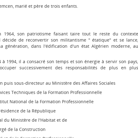
emcen, marié et père de trois enfants.
n 1964, son patriotisme faisant taire tout le reste du context
l décide de reconvertir son militantisme " étatique" et se lance
génération, dans l'édification d'un état Algérien moderne, a
à 1994, il a consacré son temps et son énergie à servir son pays
occuper successivement des responsabilités de plus en plu
n puis sous-directeur au Ministère des Affaires Sociales
rvices Techniques de la Formation Professionnelle
stitut National de la Formation Professionnelle
Présidence de la République
l du Ministère de l'Habitat et de
argé de la Construction