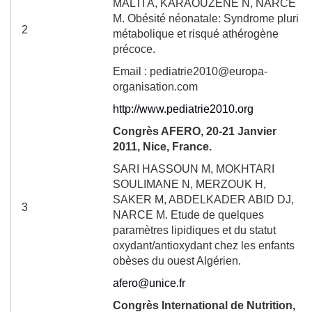
MALTI A, KARAOUZENE N, NARCE
M. Obésité néonatale: Syndrome pluri
2
métabolique et risqué athérogène
précoce.
Email : pediatrie2010@europa-
organisation.com
http://www.pediatrie2010.org
Congrès AFERO, 20-21 Janvier
2011, Nice, France.
SARI HASSOUN M, MOKHTARI
SOULIMANE N, MERZOUK H,
SAKER M, ABDELKADER ABID DJ,
3
NARCE M. Etude de quelques
paramètres lipidiques et du statut
oxydant/antioxydant chez les enfants
obèses du ouest Algérien.
afero@unice.fr
Congrès International de Nutrition,