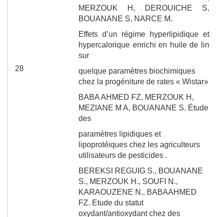
MERZOUK H, DEROUICHE S,
BOUANANE S, NARCE M.
Effets d’un régime hyperlipidique et
hypercalorique
enrichi en huile de lin
sur
28
quelque paramètres
biochimiques
chez la progéniture de rates
« Wistar»
BABA AHMED FZ, MERZOUK H,
MEZIANE M A, BOUANANE S.
Étude
des
paramètres lipidiques et
lipoprotéiques chez les agriculteurs
utilisateurs de pesticides .
BEREKSI REGUIG S.,
BOUANANE
S.,
MERZOUK H., SOUFI N.,
KARAOUZENE N., BABAAHMED
FZ.
Etude du statut
oxydant/antioxydant chez des