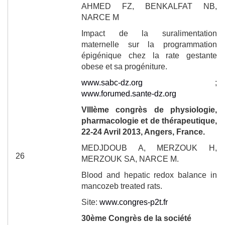
AHMED FZ, BENKALFAT NB,
NARCE M
Impact de la suralimentation
maternelle sur la programmation
épigénique chez la rate gestante
obese et sa progéniture.
www.sabc-dz.org
;
www.forumed.sante-dz.org
VIII
ème
congrès de physiologie,
pharmacologie et de thérapeutique,
22-24 Avril 2013, Angers, France.
MEDJDOUB A, MERZOUK H,
26
MERZOUK SA, NARCE M.
Blood and hepatic redox balance in
mancozeb treated rats.
Site:
www.congres-p2t.fr
30
ème
Congrès de la société