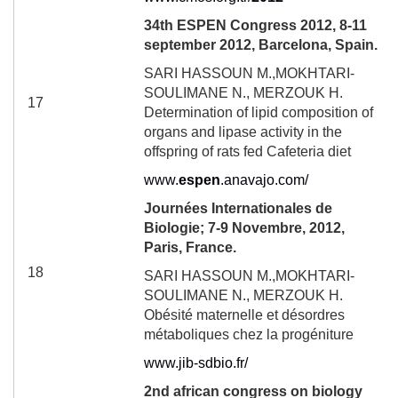
34
th
ESPEN Congress 2012, 8-11
september 2012, Barcelona, Spain.
SARI HASSOUN M.,MOKHTARI-
SOULIMANE N., MERZOUK H.
17
Determination of lipid composition of
organs and lipase activity in the
offspring of rats fed Cafeteria diet
www.
espen
.anavajo.com/
Journées Internationales de
Biologie; 7-9 Novembre, 2012,
Paris, France.
18
SARI HASSOUN M.,MOKHTARI-
SOULIMANE N., MERZOUK H.
Obésité maternelle et désordres
métaboliques chez la progéniture
www.jib-sdbio.fr/
2
nd
african congress on biology