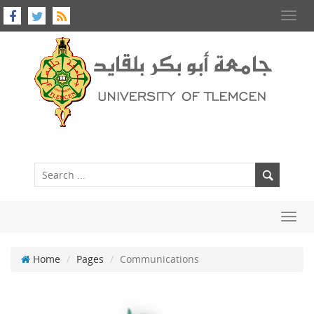
Toggl
navig
Toggl
navig
Home
Pages
Communications