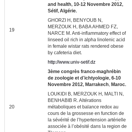
and health, 10-12 Novembre 2012,
Sétif, Algérie.
GHORZI H, BENYOUB N,
MERZOUK H, BABA AHMED FZ,
19
NARCE M. Anti-inflammatory effect of
linseed oil rich in alpha linolenic acid
in female wistar rats rendered obese
by cafeteria diet.
http://www.univ-setif.dz
3
ème
congrès franco-maghrébin
de zoologie et d’ichtyologie, 6-10
Novembre 2012, Marrakech
,
Maroc.
LOUKIDI B, MERZOUK H, MALTI N,
BENHABIB R. Altérations
20
métaboliques et balance redox au
cours de la grossesse en function de
la sévérité de l’hypertension artérielle
associée à l’obésité dans la region de