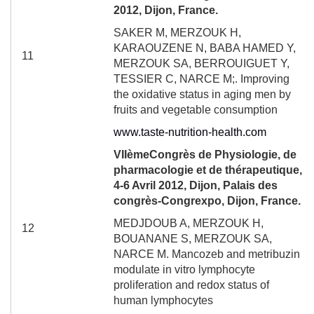
2012, Dijon, France.
SAKER M, MERZOUK H,
KARAOUZENE N, BABA HAMED Y,
11
MERZOUK SA, BERROUIGUET Y,
TESSIER C, NARCE M;.
Improving
the oxidative status in aging men by
fruits and vegetable consumption
www.taste-nutrition-health.com
VII
ème
Congrès de Physiologie, de
pharmacologie et de thérapeutique,
4-6 Avril 2012, Dijon,
Palais
des
congrès-Congrexpo, Dijon, France
.
MEDJDOUB A, MERZOUK H,
12
BOUANANE S, MERZOUK SA,
NARCE M. Mancozeb and metribuzin
modulate in vitro lymphocyte
proliferation and redox status of
human lymphocytes