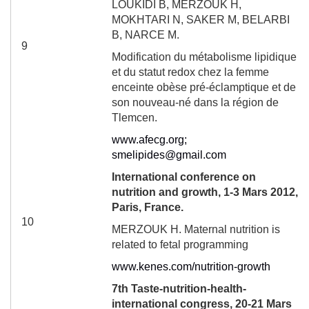
LOUKIDI B, MERZOUK H,
MOKHTARI N, SAKER M, BELARBI
B, NARCE M.
9
Modification du métabolisme lipidique
et du statut redox chez la femme
enceinte obèse pré-éclamptique et de
son nouveau-né dans la région de
Tlemcen.
www.afecg.org
;
smelipides@gmail.com
International conference on
nutrition and growth, 1-3 Mars 2012,
Paris, France.
10
MERZOUK H. Maternal nutrition is
related to fetal programming
www.kenes.com/nutrition-growth
7
th
Taste-nutrition-health-
international congress, 20-21 Mars