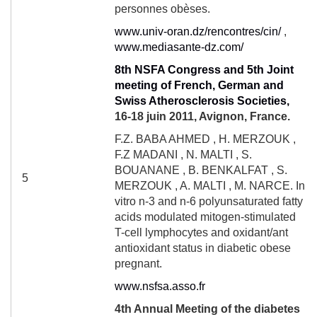
personnes obèses.
www.univ-oran.dz/rencontres/cin/
,
www.mediasante-dz.com/
8
th
NSFA Congress and 5th Joint
meeting of French, German and
Swiss Atherosclerosis Societies,
16-18 juin 2011
,
Avignon, France.
F.Z. BABA AHMED , H. MERZOUK ,
F.Z MADANI , N. MALTI , S.
BOUANANE , B. BENKALFAT , S.
5
MERZOUK , A. MALTI , M. NARCE. In
vitro n-3 and n-6 polyunsaturated fatty
acids modulated mitogen-stimulated
T-cell lymphocytes and oxidant/ant
antioxidant status in diabetic obese
pregnant.
www.nsfsa.asso.fr
4
th
Annual Meeting of the diabetes