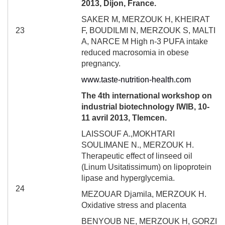
2013, Dijon, France.
SAKER M, MERZOUK H, KHEIRAT
23
F, BOUDILMI N, MERZOUK S, MALTI
A, NARCE M High n-3 PUFA intake
reduced macrosomia in obese
pregnancy.
www.taste-nutrition-health.com
The 4
th
international workshop on
industrial biotechnology IWIB, 10-
11 avril 2013, Tlemcen.
LAISSOUF A.,MOKHTARI
SOULIMANE N., MERZOUK H.
Therapeutic effect of linseed oil
(Linum Usitatissimum) on lipoprotein
lipase and hyperglycemia.
24
MEZOUAR Djamila, MERZOUK H.
Oxidative stress and placenta
BENYOUB NE, MERZOUK H, GORZI