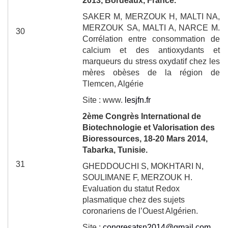
2013, Bordeaux, France.
SAKER M, MERZOUK H, MALTI NA,
MERZOUK SA, MALTI A, NARCE M.
30
Corrélation entre consommation de
calcium et des antioxydants et
marqueurs du stress oxydatif chez les
mères obèses de la région de
Tlemcen, Algérie
Site : www.
lesjfn.fr
2
ème
Congrès International de
Biotechnologie et Valorisation des
Bioressources, 18-20 Mars 2014,
Tabarka, Tunisie.
31
GHEDDOUCHI S, MOKHTARI N,
SOULIMANE F, MERZOUK H.
Evaluation du statut Redox
plasmatique chez des sujets
coronariens de l’Ouest Algérien.
Site :
congresatsn2014@gmail.com