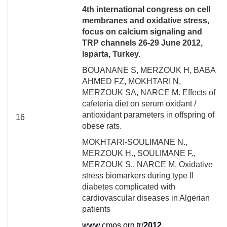
4
th
international congress on cell
membranes and oxidative stress,
focus on calcium signaling and
TRP channels 26-29 June 2012,
Isparta, Turkey.
BOUANANE S, MERZOUK H, BABA
AHMED FZ, MOKHTARI N,
MERZOUK SA, NARCE M. Effects of
cafeteria diet on serum oxidant /
antioxidant parameters in offspring of
16
obese rats.
MOKHTARI-SOULIMANE N.,
MERZOUK H., SOULIMANE F.,
MERZOUK S., NARCE M. Oxidative
stress biomarkers during type II
diabetes complicated with
cardiovascular diseases in Algerian
patients
www.cmos.org.tr/
2012