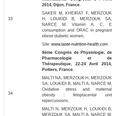
2014, Dijon, France.
SAKER M, KHEIRAT F, MERZOUK
33
H, LOUKIDI B, MERZOUK SA,
NARCE M. Vitamin A, C, E
consumption and ORAC in pregnant
obese diabetic women.
Site:
www.taste-nutrition-health.com
9
ème
Congrès de Physiologie, de
Pharmacologie et de
Thérapeutique, 22-24 Avril 2014,
Poitiers, France.
MALTI NA, MERZOUK H, MERZOUK
SA, LOUKIDI B, MALTI A, NARCE M.
Oxidative stress and maternal
34
obesity : fetoplacental unit
repercussions.
MALTI N
, MERZOUK H,
LOUKIDI B
,
MERZOUK SA, MALTI A, NARCE M.