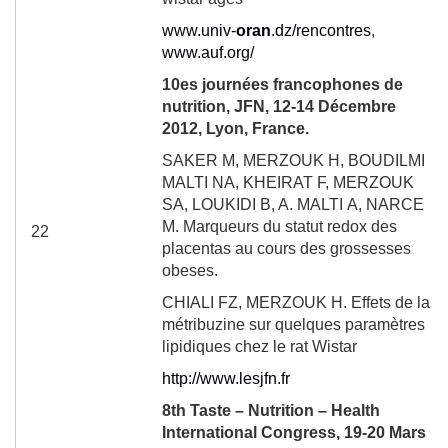
www.univ-
oran
.dz/rencontres
,
www.auf.org/
10
es
journées francophones de
nutrition, JFN, 12-14 Décembre
2012, Lyon, France.
SAKER
M, MERZOUK
H, BOUDILMI
MALTI
NA, KHEIRAT
F, MERZOUK
SA, LOUKIDI
B, A. MALTI
A, NARCE
M.
Marqueurs du statut redox des
22
placentas au cours des grossesses
obeses.
CHIALI FZ, MERZOUK H. Effets de la
métribuzine sur quelques paramètres
lipidiques chez le rat Wistar
http://www.lesjfn.fr
8
th
Taste – Nutrition – Health
International Congress, 19-20 Mars