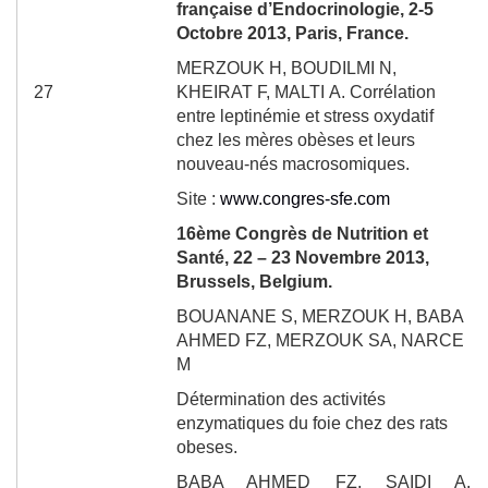
française d’Endocrinologie, 2-5
Octobre 2013, Paris, France.
MERZOUK H, BOUDILMI N,
27
KHEIRAT
F, MALTI
A.
Corrélation
entre leptinémie et stress oxydatif
chez les mères obèses et leurs
nouveau-nés macrosomiques.
Site :
www.congres-sfe.com
16
ème
Congrès de Nutrition et
Santé, 22 – 23 Novembre 2013,
Brussels, Belgium.
BOUANANE S
, MERZOUK H, BABA
AHMED FZ, MERZOUK SA, NARCE
M
Détermination des activités
enzymatiques du foie chez des rats
obeses.
BABA AHMED FZ, SAIDI A,