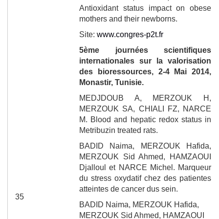
Antioxidant status impact on obese
mothers and their newborns.
Site:
www.congres-p2t.fr
5
ème
journées scientifiques
internationales sur la valorisation
des bioressources, 2-4 Mai
2014
,
Monastir, Tunisie.
MEDJDOUB A, MERZOUK H,
MERZOUK SA, CHIALI FZ, NARCE
M. Blood and hepatic redox status in
Metribuzin treated rats.
BADID Naima, MERZOUK Hafida,
MERZOUK Sid Ahmed, HAMZAOUI
Djalloul et NARCE Michel
. Marqueur
du stress oxydatif chez des patientes
atteintes de cancer dus sein.
35
BADID Naima, MERZOUK Hafida,
MERZOUK Sid Ahmed, HAMZAOUI