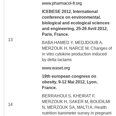
www.pharmacol-fr.org
ICEBESE 2012, International
conference on environmental,
biological and ecological sciences
and engineering, 25-26 Avril 2012,
Paris, France.
13
BABA HAMED Y, MEDJDOUB A,
MERZOUK H, NARCE M. Changes of
in vitro cytokine production induced
by delta lactams
www.waset.org
19
th
european congress on
obesity, 9-12 Mai 2012, Lyon,
France.
BERRAHOUI S, KHEIRAT F,
MERZOUK H, SAKER M, BOUDILMI
14
N, MERZOUK SA, MALTI A. Health
nutrition barometer survey in pregnant