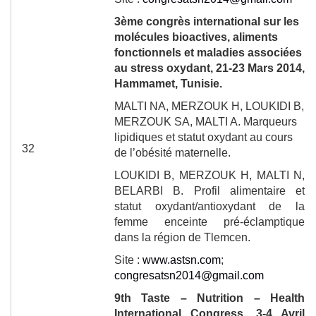
3
ème
congrès international sur les
molécules bioactives, aliments
fonctionnels et maladies associées
au stress oxydant, 21-23 Mars
2014
,
Hammamet, Tunisie.
MALTI NA, MERZOUK H, LOUKIDI B,
MERZOUK SA, MALTI A. Marqueurs
lipidiques et statut oxydant au cours
32
de l’obésité maternelle.
LOUKIDI B
, MERZOUK H,
MALTI N
,
BELARBI B.
Profil alimentaire et
statut oxydant/antioxydant de la
femme enceinte pré-éclamptique
dans la région de Tlemcen.
Site :
www.astsn.com
;
congresatsn2014@gmail.com
9
th
Taste – Nutrition – Health
International Congress, 3-4 Avril