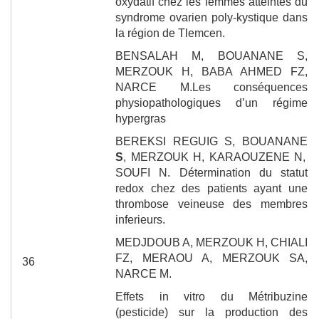
oxydatif chez les femmes atteintes du
syndrome ovarien poly-kystique dans
la région de Tlemcen.
BENSALAH M,
BOUANANE S,
MERZOUK H, BABA AHMED FZ,
NARCE M.
Les conséquences
physiopathologiques d’un régime
hypergras
BEREKSI REGUIG S,
BOUANANE
S
, MERZOUK H, KARAOUZENE N,
SOUFI N.
Détermination du statut
redox chez des patients ayant une
thrombose veineuse des membres
inferieurs.
MEDJDOUB A, MERZOUK H, CHIALI
FZ, MERAOU A, MERZOUK SA,
36
NARCE M.
Effets in vitro du Métribuzine
(pesticide) sur la production des