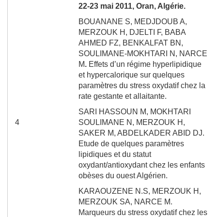
22-23 mai 2011, Oran, Algérie.
BOUANANE S
, MEDJDOUB A,
MERZOUK H, DJELTI F, BABA
AHMED FZ,
BENKALFAT BN,
SOULIMANE-MOKHTARI N,
NARCE
M
.
Effets d’un régime hyperlipidique
et hypercalorique sur quelques
paramètres du stress oxydatif chez la
rate gestante et allaitante.
SARI HASSOUN M, MOKHTARI
4
SOULIMANE N, MERZOUK H,
SAKER M, ABDELKADER ABID DJ.
Etude de quelques paramètres
lipidiques et du statut
oxydant/antioxydant chez les enfants
obèses du ouest Algérien.
KARAOUZENE N.S, MERZOUK H,
MERZOUK SA, NARCE M.
Marqueurs du stress oxydatif chez les