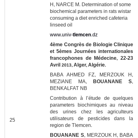
H, NARCE M. Determination of some
biochemical parameters in rats wistar
consuming a diet enriched cafeteria
linseed oil
www.univ-
tlemcen
.dz
4
ème
Congrès de Biologie Clinique
et 5èmes Journées internationales
francophones de Médecine
, 22-23
Avril
, Alger, Algérie.
2013
BABA AHMED FZ, MERZOUK H,
MEZIANE MA,
BOUANANE S
,
BENKALFAT NB
Contribution à l’étude de quelques
parameters biochimiques au niveau
des urines chez les agriculteurs
utilisateurs de pesticides dans la
25
region de Tlemcen.
BOUANANE S
, MERZOUK H, BABA