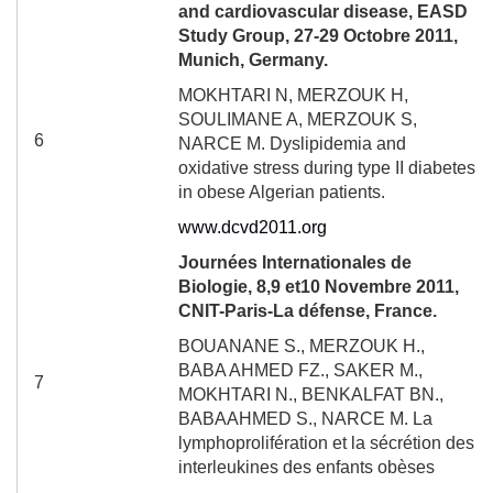
and cardiovascular disease, EASD
Study Group, 27-29 Octobre 2011,
Munich, Germany.
MOKHTARI N, MERZOUK H,
SOULIMANE A, MERZOUK S,
6
NARCE M.
Dyslipidemia and
oxidative stress during type II diabetes
in obese Algerian patients.
www.dcvd2011.org
Journées Internationales de
Biologie, 8,9 et10 Novembre 2011,
CNIT-Paris-La défense, France.
BOUANANE S., MERZOUK H.,
BABA AHMED FZ., SAKER M.,
7
MOKHTARI N., BENKALFAT BN.,
BABAAHMED S., NARCE M. La
lymphoprolifération et la sécrétion des
interleukines des enfants obèses