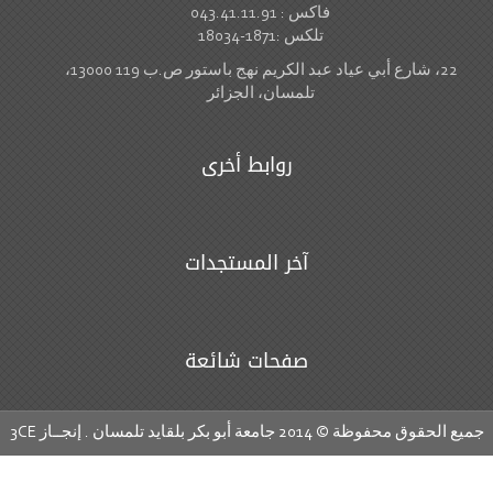
فاكس : 043.41.11.91
تلكس :1871-18034
22، شارع أبي عياد عبد الكريم نهج باستور ص.ب 119 13000،
تلمسان، الجزائر
روابط أخرى
آخر المستجدات
صفحات شائعة
ع الحقوق محفوظة © 2014 جامعة أبو بكر بلقايد تلمسان . إنجــاز
3CE