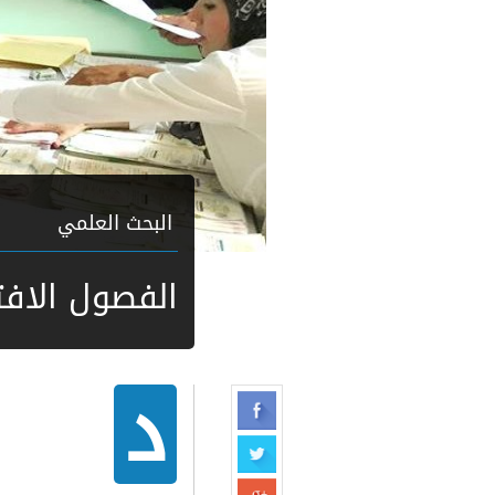
البحث العلمي
الفصول الافترا
د