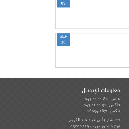
09
SEP
10
معلومات الإتصـال
هاتف : 043.41.11.89
فاكس : 043.41.11.91
تلكس :1871-18034
22، شارع أبي عياد عبد الكريم
نهج باستور ص.ب 119 13000،